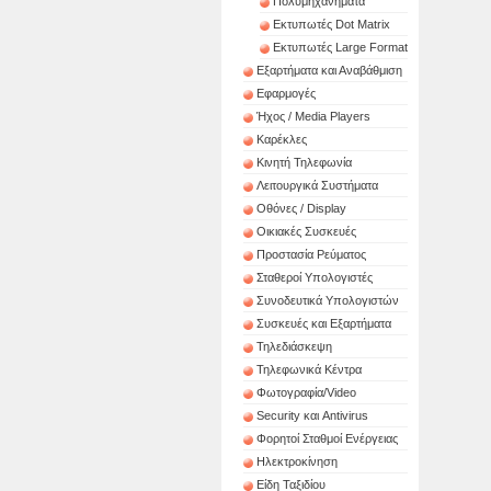
Πολυμηχανήματα
Εκτυπωτές Dot Matrix
Εκτυπωτές Large Format
Εξαρτήματα και Αναβάθμιση
Εφαρμογές
Ήχος / Media Players
Καρέκλες
Κινητή Τηλεφωνία
Λειτουργικά Συστήματα
Οθόνες / Display
Οικιακές Συσκευές
Προστασία Ρεύματος
Σταθεροί Υπολογιστές
Συνοδευτικά Υπολογιστών
Συσκευές και Εξαρτήματα
Τηλεδιάσκεψη
Τηλεφωνικά Κέντρα
Φωτογραφία/Video
Security και Antivirus
Φορητοί Σταθμοί Ενέργειας
Ηλεκτροκίνηση
Είδη Ταξιδίου