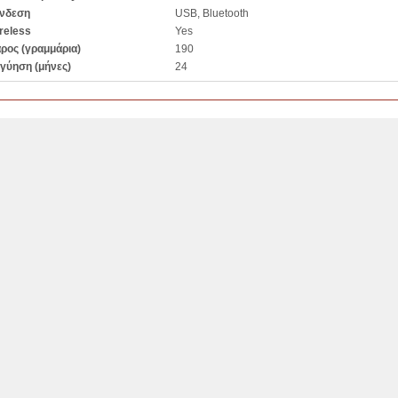
νδεση
USB, Bluetooth
reless
Yes
ρος (γραμμάρια)
190
γύηση (μήνες)
24