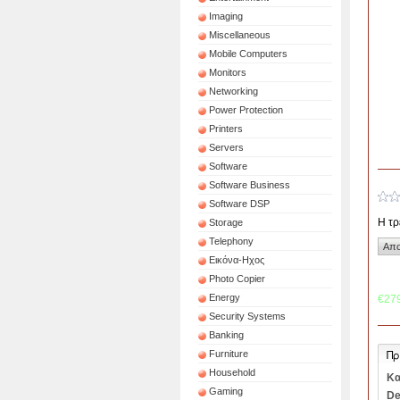
Imaging
Miscellaneous
Mobile Computers
Monitors
Networking
Power Protection
Printers
Servers
Software
Software Business
Software DSP
Η τρ
Storage
Telephony
Εικόνα-Ηχος
Photo Copier
Energy
€27
Security Systems
Banking
Πρ
Furniture
Household
Κα
Gaming
De