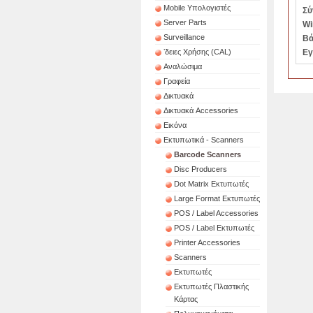
Mobile Υπολογιστές
Σύ
Server Parts
Wi
Surveillance
Βά
ʼδειες Χρήσης (CAL)
Εγ
Αναλώσιμα
Γραφεία
Δικτυακά
Δικτυακά Accessories
Εικόνα
Εκτυπωτικά - Scanners
Barcode Scanners
Disc Producers
Dot Matrix Εκτυπωτές
Large Format Εκτυπωτές
POS / Label Accessories
POS / Label Εκτυπωτές
Printer Accessories
Scanners
Εκτυπωτές
Εκτυπωτές Πλαστικής
Κάρτας