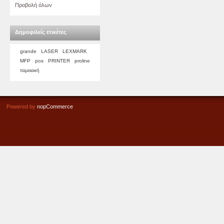
Προβολή όλων
Δημοφιλείς ετικέτες
grande
LASER
LEXMARK
MFP
pos
PRINTER
proline
ταμειακή
Powered by
nopCommerce