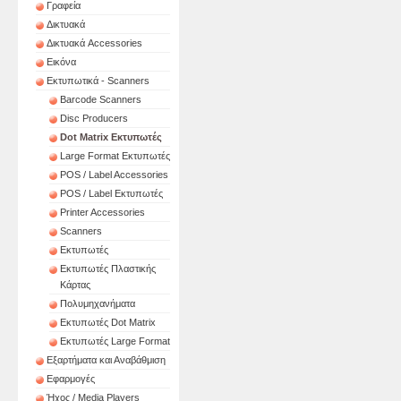
Γραφεία
Δικτυακά
Δικτυακά Accessories
Εικόνα
Εκτυπωτικά - Scanners
Barcode Scanners
Disc Producers
Dot Matrix Εκτυπωτές
Large Format Εκτυπωτές
POS / Label Accessories
POS / Label Εκτυπωτές
Printer Accessories
Scanners
Εκτυπωτές
Εκτυπωτές Πλαστικής
Κάρτας
Πολυμηχανήματα
Εκτυπωτές Dot Matrix
Εκτυπωτές Large Format
Εξαρτήματα και Αναβάθμιση
Εφαρμογές
Ήχος / Media Players