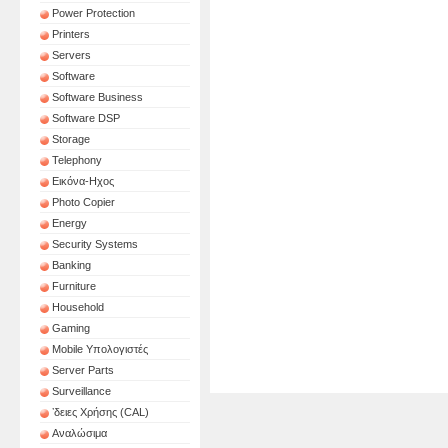
Power Protection
Printers
Servers
Software
Software Business
Software DSP
Storage
Telephony
Εικόνα-Ηχος
Photo Copier
Energy
Security Systems
Banking
Furniture
Household
Gaming
Mobile Υπολογιστές
Server Parts
Surveillance
ʼδειες Χρήσης (CAL)
Αναλώσιμα