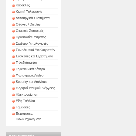
Καρέκλες
Κινητή Τηλεφωνία
Λειτουργικά Συστήματα
Οθόνες / Display
Οικιακές Συσκευές
Προστασία Ρεύματος
Σταθεροί Υπολογιστές
Συνοδευτικά Υπολογιστών
Συσκευές και Εξαρτήματα
Τηλεδιάσκεψη
Τηλεφωνικά Κέντρα
Φωτογραφία/Video
Security και Antivirus
Φορητοί Σταθμοί Ενέργειας
Ηλεκτροκίνηση
Είδη Ταξιδίου
Ταμειακές
Εκτυπωτές.
Πολυμηχανήματα