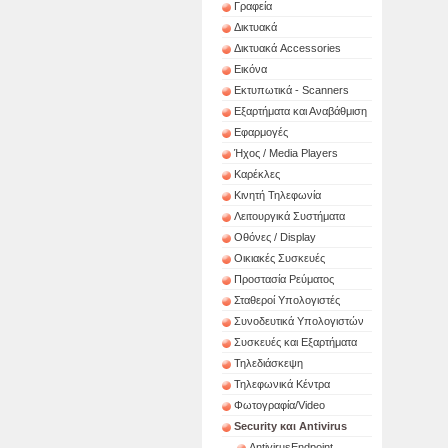
Γραφεία
Δικτυακά
Δικτυακά Accessories
Εικόνα
Εκτυπωτικά - Scanners
Εξαρτήματα και Αναβάθμιση
Εφαρμογές
Ήχος / Media Players
Καρέκλες
Κινητή Τηλεφωνία
Λειτουργικά Συστήματα
Οθόνες / Display
Οικιακές Συσκευές
Προστασία Ρεύματος
Σταθεροί Υπολογιστές
Συνοδευτικά Υπολογιστών
Συσκευές και Εξαρτήματα
Τηλεδιάσκεψη
Τηλεφωνικά Κέντρα
Φωτογραφία/Video
Security και Antivirus
AntivirusEndpoint