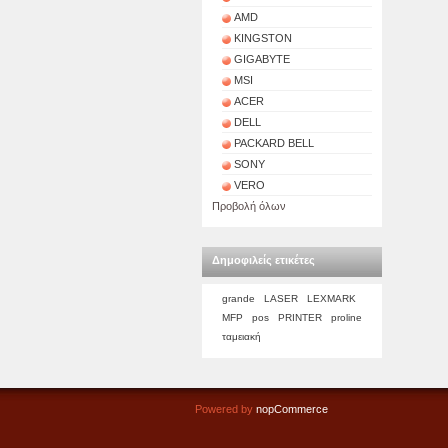
AMD
KINGSTON
GIGABYTE
MSI
ACER
DELL
PACKARD BELL
SONY
VERO
Προβολή όλων
Δημοφιλείς ετικέτες
grande
LASER
LEXMARK
MFP
pos
PRINTER
proline
ταμειακή
Powered by
nopCommerce