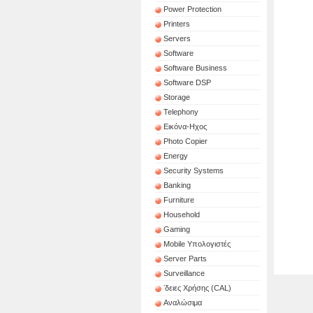
Power Protection
Printers
Servers
Software
Software Business
Software DSP
Storage
Telephony
Εικόνα-Ηχος
Photo Copier
Energy
Security Systems
Banking
Furniture
Household
Gaming
Mobile Υπολογιστές
Server Parts
Surveillance
ʼδειες Χρήσης (CAL)
Αναλώσιμα