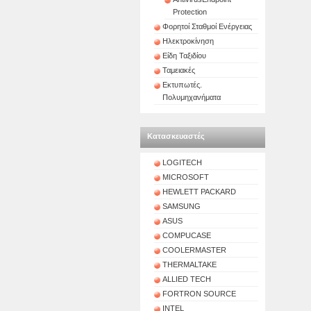
Protection
Φορητοί Σταθμοί Ενέργειας
Ηλεκτροκίνηση
Είδη Ταξιδίου
Ταμειακές
Εκτυπωτές.
Πολυμηχανήματα
Κατασκευαστές
LOGITECH
MICROSOFT
HEWLETT PACKARD
SAMSUNG
ASUS
COMPUCASE
COOLERMASTER
THERMALTAKE
ALLIED TECH
FORTRON SOURCE
INTEL