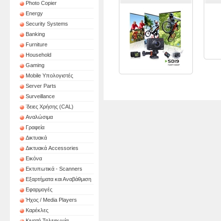
Photo Copier
Energy
Security Systems
Banking
Furniture
Household
Gaming
Mobile Υπολογιστές
Server Parts
Surveillance
ʼδειες Χρήσης (CAL)
Αναλώσιμα
Γραφεία
Δικτυακά
Δικτυακά Accessories
Εικόνα
Εκτυπωτικά - Scanners
Εξαρτήματα και Αναβάθμιση
Εφαρμογές
Ήχος / Media Players
Καρέκλες
Κινητή Τηλεφωνία