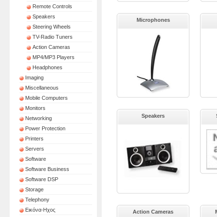
Remote Controls
Speakers
Microphones
Steering Wheels
TV-Radio Tuners
Action Cameras
MP4/MP3 Players
Headphones
Imaging
Miscellaneous
Mobile Computers
Monitors
Speakers
Networking
Power Protection
Printers
Servers
Software
Software Business
Software DSP
Storage
Telephony
Εικόνα-Ηχος
Action Cameras