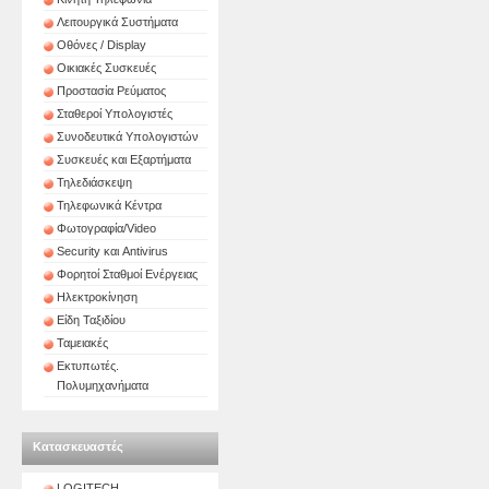
Λειτουργικά Συστήματα
Οθόνες / Display
Οικιακές Συσκευές
Προστασία Ρεύματος
Σταθεροί Υπολογιστές
Συνοδευτικά Υπολογιστών
Συσκευές και Εξαρτήματα
Τηλεδιάσκεψη
Τηλεφωνικά Κέντρα
Φωτογραφία/Video
Security και Antivirus
Φορητοί Σταθμοί Ενέργειας
Ηλεκτροκίνηση
Είδη Ταξιδίου
Ταμειακές
Εκτυπωτές.
Πολυμηχανήματα
Κατασκευαστές
LOGITECH