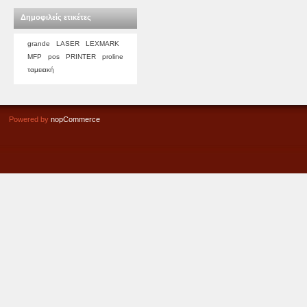
Δημοφιλείς ετικέτες
grande
LASER
LEXMARK
MFP
pos
PRINTER
proline
ταμειακή
Powered by
nopCommerce