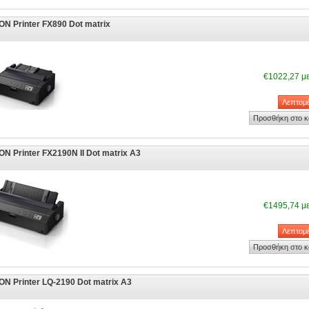
N Printer FX890 Dot matrix
€1022,27 μ
N Printer FX2190N II Dot matrix A3
€1495,74 μ
N Printer LQ-2190 Dot matrix A3