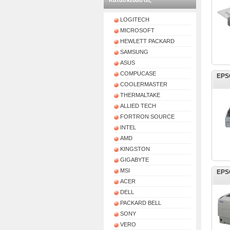
Κατασκευαστές
LOGITECH
MICROSOFT
HEWLETT PACKARD
SAMSUNG
ASUS
COMPUCASE
EPSO
COOLERMASTER
THERMALTAKE
ALLIED TECH
FORTRON SOURCE
INTEL
AMD
KINGSTON
GIGABYTE
MSI
EPSO
ACER
DELL
PACKARD BELL
SONY
VERO