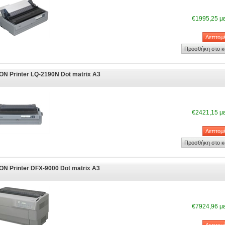
€1995,25 μ
N Printer LQ-2190N Dot matrix A3
€2421,15 μ
N Printer DFX-9000 Dot matrix A3
€7924,96 μ