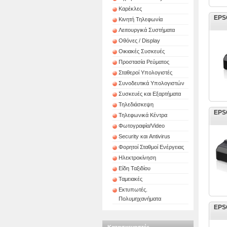
Καρέκλες
EPSO
Κινητή Τηλεφωνία
Λειτουργικά Συστήματα
Οθόνες / Display
Οικιακές Συσκευές
Προστασία Ρεύματος
Σταθεροί Υπολογιστές
Συνοδευτικά Υπολογιστών
Συσκευές και Εξαρτήματα
Τηλεδιάσκεψη
EPSO
Τηλεφωνικά Κέντρα
Φωτογραφία/Video
Security και Antivirus
Φορητοί Σταθμοί Ενέργειας
Ηλεκτροκίνηση
Είδη Ταξιδίου
Ταμειακές
Εκτυπωτές.
Πολυμηχανήματα
EPSO