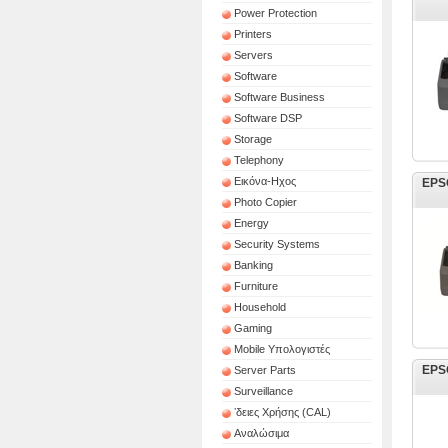
Power Protection
Printers
Servers
Software
Software Business
Software DSP
Storage
Telephony
Εικόνα-Ηχος
EPSO
Photo Copier
Energy
Security Systems
Banking
Furniture
Household
Gaming
Mobile Υπολογιστές
EPSO
Server Parts
Surveillance
ʼδειες Χρήσης (CAL)
Αναλώσιμα