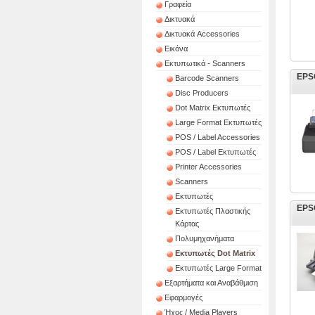
Γραφεία
Δικτυακά
Δικτυακά Accessories
Εικόνα
Εκτυπωτικά - Scanners
EPSO
Barcode Scanners
Disc Producers
Dot Matrix Εκτυπωτές
Large Format Εκτυπωτές
POS / Label Accessories
POS / Label Εκτυπωτές
Printer Accessories
Scanners
Εκτυπωτές
EPSO
Εκτυπωτές Πλαστικής
Κάρτας
Πολυμηχανήματα
Εκτυπωτές Dot Matrix
Εκτυπωτές Large Format
Εξαρτήματα και Αναβάθμιση
Εφαρμογές
Ήχος / Media Players