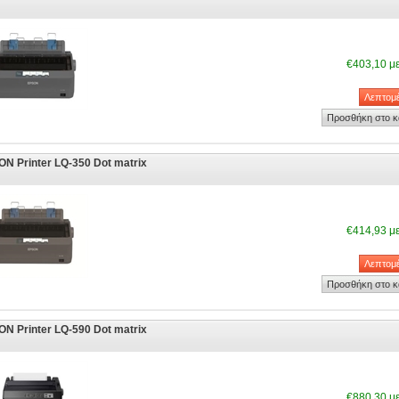
€403,10 μ
N Printer LQ-350 Dot matrix
€414,93 μ
N Printer LQ-590 Dot matrix
€880,30 μ