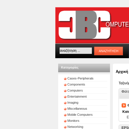
Κατηγορίες
Αρχική
Cases-Peripherals
Ταξιν
Components
Computers
Φιλ
Entertainment
Imaging
Φ
Miscellaneous
Κατ
Mobile Computers
Monitors
Networking
EPSO