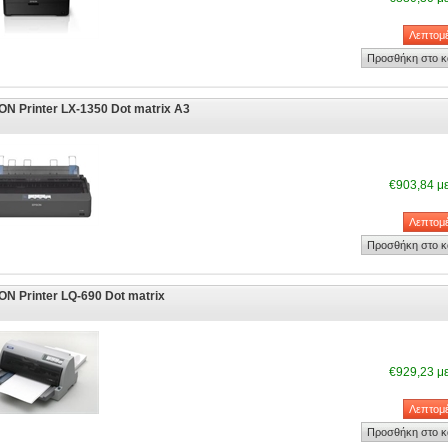
N Printer LX-1350 Dot matrix A3
€903,84 μ
N Printer LQ-690 Dot matrix
€929,23 μ