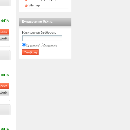
Sitemap
ε ΦΠΑ
Ενημερωτικά δελτία
Ηλεκτρονική διεύθυνση
:
Εγγραφή
Διαγραφή
ε ΦΠΑ
ε ΦΠΑ