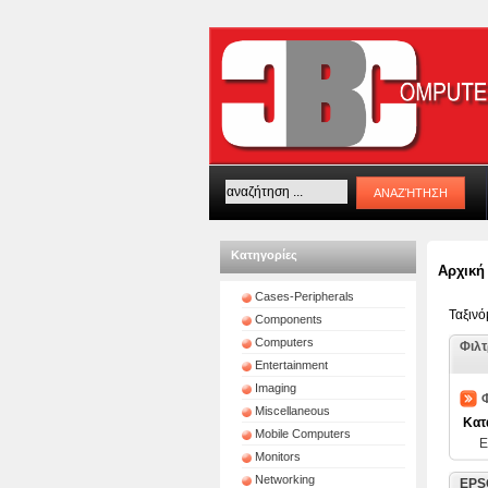
Κατηγορίες
Αρχική
Cases-Peripherals
Ταξιν
Components
Computers
Φιλ
Entertainment
Imaging
Φ
Miscellaneous
Κατ
Mobile Computers
Monitors
Networking
EPSO