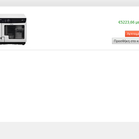
€5223,66 μ