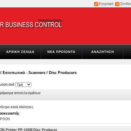
Εγγραφή
Σύνδε
ΑΡΧΙΚΗ ΣΕΛΙΔΑ
ΝΕΑ ΠΡΟΪΟΝΤΑ
ΑΝΑΖΗΤΗΣΗ
/
Εκτυπωτικά - Scanners
/
Disc Producers
όμηση ανά
τράρισμα αποτελεσμάτων
ίλτρο κατά ιδιότητες
ασκευαστής
EPSON
N Printer PP-100III Disc Producer