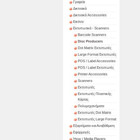
Γραφεία
Δικτυακά
Δικτυακά Accessories
Εικόνα
Εκτυπωτικά - Scanners
Barcode Scanners
Disc Producers
Dot Matrix Εκτυπωτές
Large Format Εκτυπωτές
POS / Label Accessories
POS / Label Εκτυπωτές
Printer Accessories
Scanners
Εκτυπωτές
Εκτυπωτές Πλαστικής
Κάρτας
Πολυμηχανήματα
Εκτυπωτές Dot Matrix
Εκτυπωτές Large Format
Εξαρτήματα και Αναβάθμιση
Εφαρμογές
Ήχος / Media Players