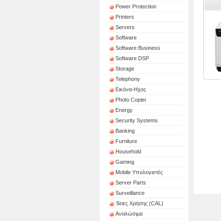
Power Protection
Printers
Servers
Software
Software Business
Software DSP
Storage
Telephony
Εικόνα-Ηχος
Photo Copier
Energy
Security Systems
Banking
Furniture
Household
Gaming
Mobile Υπολογιστές
Server Parts
Surveillance
ʼδειες Χρήσης (CAL)
Αναλώσιμα