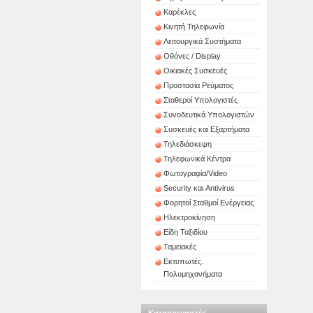
Καρέκλες
Κινητή Τηλεφωνία
Λειτουργικά Συστήματα
Οθόνες / Display
Οικιακές Συσκευές
Προστασία Ρεύματος
Σταθεροί Υπολογιστές
Συνοδευτικά Υπολογιστών
Συσκευές και Εξαρτήματα
Τηλεδιάσκεψη
Τηλεφωνικά Κέντρα
Φωτογραφία/Video
Security και Antivirus
Φορητοί Σταθμοί Ενέργειας
Ηλεκτροκίνηση
Είδη Ταξιδίου
Ταμειακές
Εκτυπωτές.
Πολυμηχανήματα