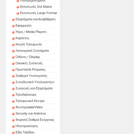
Πολυμηχανήματα
Εκτυπωτές Dot Matrix
Εκτυπωτές Large Format
Εξαρτήματα και Αναβάθμιση
Εφαρμογές
Ήχος / Media Players
Καρέκλες
Κινητή Τηλεφωνία
Λειτουργικά Συστήματα
Οθόνες / Display
Οικιακές Συσκευές
Προστασία Ρεύματος
Σταθεροί Υπολογιστές
Συνοδευτικά Υπολογιστών
Συσκευές και Εξαρτήματα
Τηλεδιάσκεψη
Τηλεφωνικά Κέντρα
Φωτογραφία/Video
Security και Antivirus
Φορητοί Σταθμοί Ενέργειας
Ηλεκτροκίνηση
Είδη Ταξιδίου