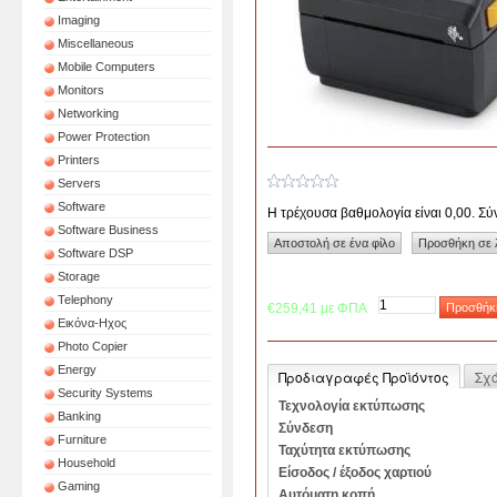
Imaging
Miscellaneous
Mobile Computers
Monitors
Networking
Power Protection
Printers
Servers
Software
Η τρέχουσα βαθμολογία είναι 0,00. Σ
Software Business
Software DSP
Storage
Telephony
€259,41 με ΦΠΑ
Εικόνα-Ηχος
Photo Copier
Energy
Προδιαγραφές Προϊόντος
Σχ
Security Systems
Τεχνολογία εκτύπωσης
Banking
Σύνδεση
Furniture
Ταχύτητα εκτύπωσης
Household
Είσοδος / έξοδος χαρτιού
Gaming
Αυτόματη κοπή