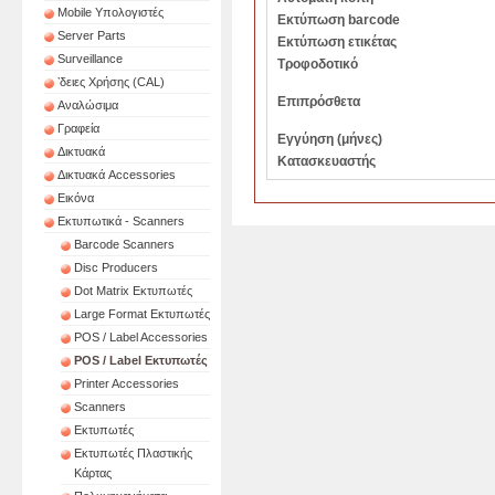
Mobile Υπολογιστές
Εκτύπωση barcode
Server Parts
Εκτύπωση ετικέτας
Surveillance
Τροφοδοτικό
ʼδειες Χρήσης (CAL)
Επιπρόσθετα
Αναλώσιμα
Γραφεία
Εγγύηση (μήνες)
Δικτυακά
Κατασκευαστής
Δικτυακά Accessories
Εικόνα
Εκτυπωτικά - Scanners
Barcode Scanners
Disc Producers
Dot Matrix Εκτυπωτές
Large Format Εκτυπωτές
POS / Label Accessories
POS / Label Εκτυπωτές
Printer Accessories
Scanners
Εκτυπωτές
Εκτυπωτές Πλαστικής
Κάρτας