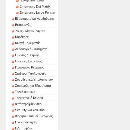
Πολυμηχανήματα
Εκτυπωτές Dot Matrix
Εκτυπωτές Large Format
Εξαρτήματα και Αναβάθμιση
Εφαρμογές
Ήχος / Media Players
Καρέκλες
Κινητή Τηλεφωνία
Λειτουργικά Συστήματα
Οθόνες / Display
Οικιακές Συσκευές
Προστασία Ρεύματος
Σταθεροί Υπολογιστές
Συνοδευτικά Υπολογιστών
Συσκευές και Εξαρτήματα
Τηλεδιάσκεψη
Τηλεφωνικά Κέντρα
Φωτογραφία/Video
Security και Antivirus
Φορητοί Σταθμοί Ενέργειας
Ηλεκτροκίνηση
Είδη Ταξιδίου