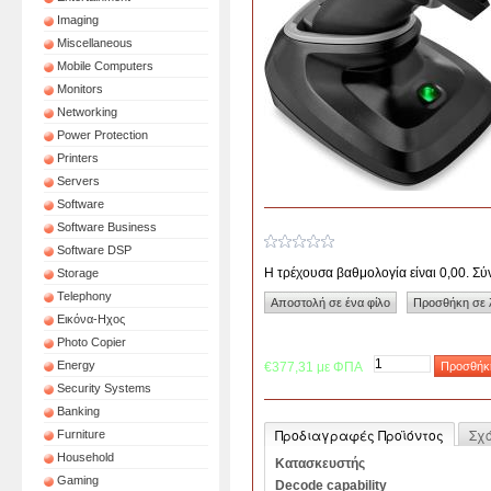
Imaging
Miscellaneous
Mobile Computers
Monitors
Networking
Power Protection
Printers
Servers
Software
Software Business
Software DSP
Η τρέχουσα βαθμολογία είναι 0,00. Σ
Storage
Telephony
Εικόνα-Ηχος
Photo Copier
Energy
€377,31 με ΦΠΑ
Security Systems
Banking
Προδιαγραφές Προϊόντος
Σχ
Furniture
Household
Κατασκευστής
Gaming
Decode capability