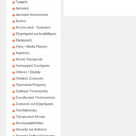
Γραφεία
ΤΑΜΕΙΑΚΗ ΜΗΧΑΝΗ
ΤΑ
PROLINE IPALM
PRO
Δικτυακά
Δικτυακά Accessories
Εικόνα
Εκτυπωτικά - Scanners
Εξαρτήματα και Αναβάθμιση
Εφαρμογές
Ήχος / Media Players
Καρέκλες
Κινητή Τηλεφωνία
Λειτουργικά Συστήματα
Οθόνες / Display
Οικιακές Συσκευές
Προστασία Ρεύματος
Σταθεροί Υπολογιστές
Συνοδευτικά Υπολογιστών
Συσκευές και Εξαρτήματα
Τηλεδιάσκεψη
Τηλεφωνικά Κέντρα
Φωτογραφία/Video
Security και Antivirus
Φορητοί Σταθμοί Ενέργειας