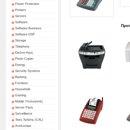
Power Protection
Printers
Servers
Software
Προτ
Software Business
Software DSP
Storage
Telephony
Εικόνα-Ηχος
Photo Copier
Energy
Security Systems
Lexmark X340 MFP
Banking
185,00€
Ασπρ
Furniture
Household
Gaming
Mobile Υπολογιστές
Server Parts
Surveillance
ʼδειες Χρήσης (CAL)
Αναλώσιμα