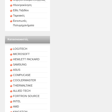
Ηλεκτροκίνηση
Είδη Ταξιδίου
Ταμειακές
Εκτυπωτές.
Πολυμηχανήματα
Κατασκευαστές
LOGITECH
MICROSOFT
HEWLETT PACKARD
SAMSUNG
ASUS
COMPUCASE
COOLERMASTER
THERMALTAKE
ALLIED TECH
FORTRON SOURCE
INTEL
AMD
KINGSTON