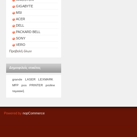
GIGABYTE
MSI
ACER
DELL
PACKARD BELL
SONY
VERO
Προβολή όλων
Δημοφιλείς ετικέτες
grande
LASER
LEXMARK
MFP
pos
PRINTER
proline
ταμειακή
Powered by
nopCommerce