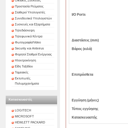
Οικιακές Συσκευές
Προστασία Ρεύματος
Σταθεροί Υπολογιστές
I/O Ports
Συνοδευτικά Υπολογιστών
Συσκευές και Εξαρτήματα
Τηλεδιάσκεψη
Τηλεφωνικά Κέντρα
Διαστάσεις (mm)
Φωτογραφία/Video
Security και Antivirus
Βάρος (κιλά)
Φορητοί Σταθμοί Ενέργειας
Ηλεκτροκίνηση
Είδη Ταξιδίου
Ταμειακές
Επιπρόσθετα
Εκτυπωτές.
Πολυμηχανήματα
Κατασκευαστές
Εγγύηση (μήνες)
Τύπος εγγύησης
LOGITECH
MICROSOFT
Κατασκευαστής
HEWLETT PACKARD