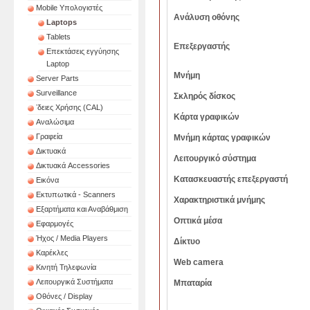
Mobile Υπολογιστές
Ανάλυση οθόνης
Laptops
Tablets
Επεξεργαστής
Επεκτάσεις εγγύησης
Laptop
Μνήμη
Server Parts
Surveillance
Σκληρός δίσκος
ʼδειες Χρήσης (CAL)
Κάρτα γραφικών
Αναλώσιμα
Γραφεία
Μνήμη κάρτας γραφικών
Δικτυακά
Λειτουργικό σύστημα
Δικτυακά Accessories
Κατασκευαστής επεξεργαστή
Εικόνα
Εκτυπωτικά - Scanners
Χαρακτηριστικά μνήμης
Εξαρτήματα και Αναβάθμιση
Οπτικά μέσα
Εφαρμογές
Ήχος / Media Players
Δίκτυο
Καρέκλες
Web camera
Κινητή Τηλεφωνία
Λειτουργικά Συστήματα
Μπαταρία
Οθόνες / Display