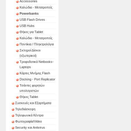
Accessories
Καλώδια - Μετατροπείς
Powerbanks
USB Flash Drives
USB Hubs
Θήκες για Tablet
Καλώδια - Μετατροπείς
Ποντίκια / Πληκτρολόγια
Σκληροί Δίσκοι
(εξωτερικοί)
Τροφοδοτικά Netbooks-
Laptops
Κάρτες Μνήμης Flash
Docking - Port Replicator
Τσάντες φορητών
υπολογιστών
Θήκες Tablet
Συσκευές και Εξαρτήματα
Τηλεδιάσκεψη
Τηλεφωνικά Κέντρα
Φωτογραφία/Video
Security και Antivirus