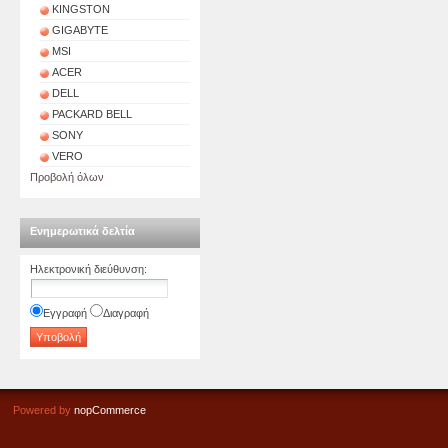
KINGSTON
GIGABYTE
MSI
ACER
DELL
PACKARD BELL
SONY
VERO
Προβολή όλων
Ενημερωτικά δελτία
Ηλεκτρονική διεύθυνση
:
Εγγραφή
Διαγραφή
Powered by
nopCommerce