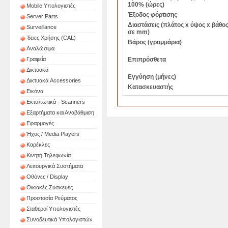
100% (ώρες)
Mobile Υπολογιστές
Έξοδος φόρτισης
Server Parts
Διαστάσεις (πλάτος x ύψος x βάθος
Surveillance
σε mm)
ʼδειες Χρήσης (CAL)
Βάρος (γραμμάρια)
Αναλώσιμα
Γραφεία
Επιπρόσθετα
Δικτυακά
Εγγύηση (μήνες)
Δικτυακά Accessories
Κατασκευαστής
Εικόνα
Εκτυπωτικά - Scanners
Εξαρτήματα και Αναβάθμιση
Εφαρμογές
Ήχος / Media Players
Καρέκλες
Κινητή Τηλεφωνία
Λειτουργικά Συστήματα
Οθόνες / Display
Οικιακές Συσκευές
Προστασία Ρεύματος
Σταθεροί Υπολογιστές
Συνοδευτικά Υπολογιστών