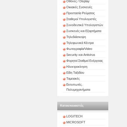
Οθόνες / Display
Οικιακές Συσκευές
Προστασία Ρεύματος
Σταθεροί Υπολογιστές
Συνοδευτικά Υπολογιστών
Συσκευές και Εξαρτήματα
Τηλεδιάσκεψη
Τηλεφωνικά Κέντρα
Φωτογραφία/Video
Security και Antivirus
Φορητοί Σταθμοί Ενέργειας
Ηλεκτροκίνηση
Είδη Ταξιδίου
Ταμειακές
Εκτυπωτές.
Πολυμηχανήματα
Κατασκευαστές
LOGITECH
MICROSOFT