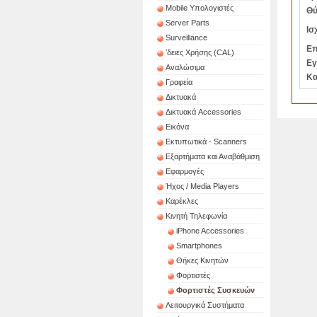
Mobile Υπολογιστές
Θύ
Server Parts
Ισ
Surveillance
Επ
ʼδειες Χρήσης (CAL)
Εγ
Αναλώσιμα
Κα
Γραφεία
Δικτυακά
Δικτυακά Accessories
Εικόνα
Εκτυπωτικά - Scanners
Εξαρτήματα και Αναβάθμιση
Εφαρμογές
Ήχος / Media Players
Καρέκλες
Κινητή Τηλεφωνία
iPhone Accessories
Smartphones
Θήκες Κινητών
Φορτιστές
Φορτιστές Συσκευών
Λειτουργικά Συστήματα