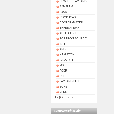
HEWLETT PACKARD
SAMSUNG
ASUS
COMPUCASE
COOLERMASTER
THERMALTAKE
ALLIED TECH
FORTRON SOURCE
INTEL
AMD
KINGSTON
GIGABYTE
MSI
ACER
DELL
PACKARD BELL
SONY
VERO
Προβολή όλων
Ενημερωτικά δελτία