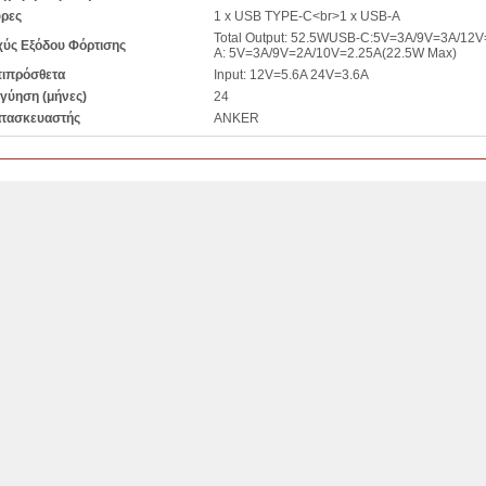
ρες
1 x USB TYPE-C<br>1 x USB-A
Total Output: 52.5WUSB-C:5V=3A/9V=3A/12
χύς Εξόδου Φόρτισης
A: 5V=3A/9V=2A/10V=2.25A(22.5W Max)
ιπρόσθετα
Input: 12V=5.6A 24V=3.6A
γύηση (μήνες)
24
τασκευαστής
ANKER