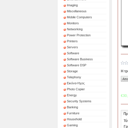
Imaging
Miscellaneous
Mobile Computers
Monitors
Networking
Power Protection
Printers
Servers
Software
Software Business
Software DSP
Η τρ
Storage
Telephony
Εικόνα-Ηχος
Photo Copier
Energy
€30
Security Systems
Banking
Πρ
Furniture
Household
Τύ
Gaming
Γρ