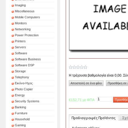
Imaging
Miscellaneous
Mobile Computers
Monitors
Networking
Power Protection
Printers
Servers
Software
Software Business
Software DSP
Storage
Η τρέχουσα βαθμολογία είναι 0,00. Σ
Telephony
Εικόνα-Ηχος
Photo Copier
Energy
€152,71 με ΦΠΑ
Security Systems
Banking
Furniture
Προδιαγραφές Προϊόντος
Σχ
Household
Gaming