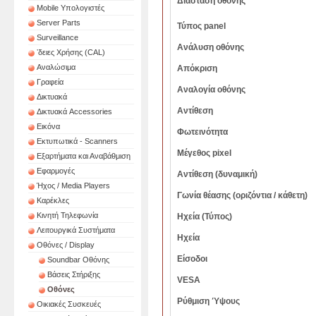
Διάσταση οθόνης
Mobile Υπολογιστές
Server Parts
Τύπος panel
Surveillance
Ανάλυση οθόνης
ʼδειες Χρήσης (CAL)
Αναλώσιμα
Aπόκριση
Γραφεία
Αναλογία οθόνης
Δικτυακά
Αντίθεση
Δικτυακά Accessories
Εικόνα
Φωτεινότητα
Εκτυπωτικά - Scanners
Μέγεθος pixel
Εξαρτήματα και Αναβάθμιση
Εφαρμογές
Αντίθεση (δυναμική)
Ήχος / Media Players
Γωνία θέασης (οριζόντια / κάθετη)
Καρέκλες
Κινητή Τηλεφωνία
Ηχεία (Τύπος)
Λειτουργικά Συστήματα
Ηχεία
Οθόνες / Display
Είσοδοι
Soundbar Οθόνης
Βάσεις Στήριξης
VESA
Οθόνες
Ρύθμιση Ύψους
Οικιακές Συσκευές