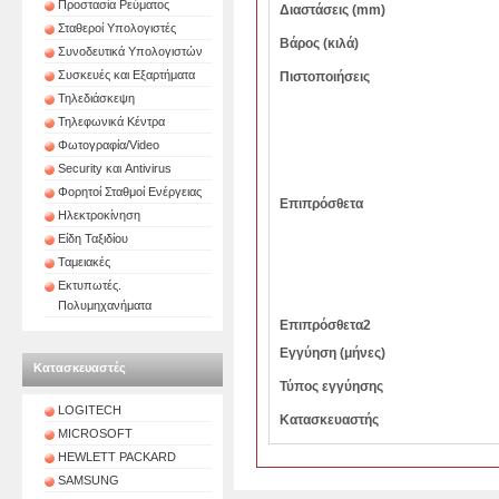
Προστασία Ρεύματος
Διαστάσεις (mm)
Σταθεροί Υπολογιστές
Βάρος (κιλά)
Συνοδευτικά Υπολογιστών
Συσκευές και Εξαρτήματα
Πιστοποιήσεις
Τηλεδιάσκεψη
Τηλεφωνικά Κέντρα
Φωτογραφία/Video
Security και Antivirus
Φορητοί Σταθμοί Ενέργειας
Επιπρόσθετα
Ηλεκτροκίνηση
Είδη Ταξιδίου
Ταμειακές
Εκτυπωτές.
Πολυμηχανήματα
Επιπρόσθετα2
Εγγύηση (μήνες)
Κατασκευαστές
Τύπος εγγύησης
LOGITECH
Κατασκευαστής
MICROSOFT
HEWLETT PACKARD
SAMSUNG