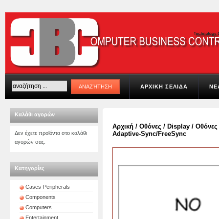
ΑΡΧΙΚΗ ΣΕΛΙΔΑ
ΝΕ
Καλάθι αγορών
Αρχική
/
Οθόνες / Display
/
Οθόνες
Δεν έχετε προϊόντα στο καλάθι
Adaptive-Sync/FreeSync
αγορών σας.
Κατηγορίες
Cases-Peripherals
Components
Computers
Entertainment