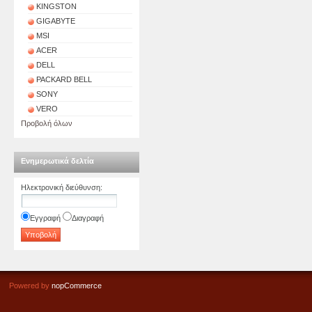
KINGSTON
GIGABYTE
MSI
ACER
DELL
PACKARD BELL
SONY
VERO
Προβολή όλων
Ενημερωτικά δελτία
Ηλεκτρονική διεύθυνση
:
Εγγραφή
Διαγραφή
Powered by
nopCommerce