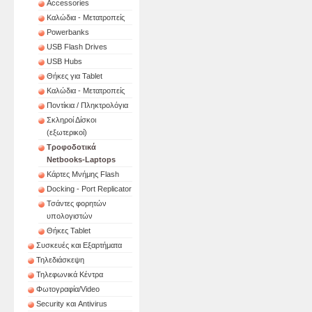
Accessories
Καλώδια - Μετατροπείς
Powerbanks
USB Flash Drives
USB Hubs
Θήκες για Tablet
Καλώδια - Μετατροπείς
Ποντίκια / Πληκτρολόγια
Σκληροί Δίσκοι
(εξωτερικοί)
Τροφοδοτικά
Netbooks-Laptops
Κάρτες Μνήμης Flash
Docking - Port Replicator
Τσάντες φορητών
υπολογιστών
Θήκες Tablet
Συσκευές και Εξαρτήματα
Τηλεδιάσκεψη
Τηλεφωνικά Κέντρα
Φωτογραφία/Video
Security και Antivirus