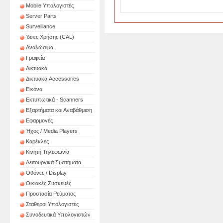
Mobile Υπολογιστές
Server Parts
Surveillance
ʼδειες Χρήσης (CAL)
Αναλώσιμα
Γραφεία
Δικτυακά
Δικτυακά Accessories
Εικόνα
Εκτυπωτικά - Scanners
Εξαρτήματα και Αναβάθμιση
Εφαρμογές
Ήχος / Media Players
Καρέκλες
Κινητή Τηλεφωνία
Λειτουργικά Συστήματα
Οθόνες / Display
Οικιακές Συσκευές
Προστασία Ρεύματος
Σταθεροί Υπολογιστές
Συνοδευτικά Υπολογιστών