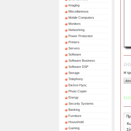
Imaging
Miscellaneous
Mobile Computers
Monitors
Networking
Power Protection
Printers
Servers
Software
Software Business
Software DSP
Η τρ
Storage
Telephony
Εικόνα-Ηχος
Photo Copier
Energy
€10
Security Systems
Banking
Πρ
Furniture
Household
Χω
Gaming
Σύ