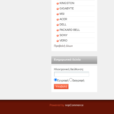
KINGSTON
GIGABYTE
MSI
ACER
DELL
PACKARD BELL
SONY
VERO
Προβολή όλων
Ενημερωτικά δελτία
Ηλεκτρονική διεύθυνση
:
Εγγραφή
Διαγραφή
Powered by
nopCommerce