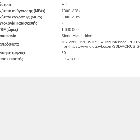
άσταση
M.2
χύτητα ανάγνωσης (MB/s)
7300 MB/s
χύτητα εγγραφής (MB/s)
6000 MB/s
χνολογία κατασκευής
-
BF (ώρες)
1.600.000
σκευασία
Stand-Alone drive
M.2 2280 <br>NVMe 1.4 <br>Interface :PCI-Ex
ιπρόσθετα
<br>https://www.gigabyte.com/SSD/AORUS-
γύηση (μήνες)
60
τασκευαστής
GIGABYTE