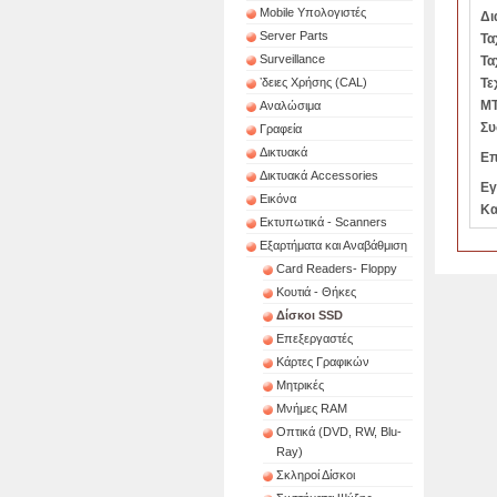
Mobile Υπολογιστές
Δι
Server Parts
Τα
Surveillance
Τα
ʼδειες Χρήσης (CAL)
Τε
MT
Αναλώσιμα
Συ
Γραφεία
Δικτυακά
Επ
Δικτυακά Accessories
Εγ
Εικόνα
Κα
Εκτυπωτικά - Scanners
Εξαρτήματα και Αναβάθμιση
Card Readers- Floppy
Kουτιά - Θήκες
Δίσκοι SSD
Επεξεργαστές
Κάρτες Γραφικών
Μητρικές
Μνήμες RAM
Οπτικά (DVD, RW, Blu-
Ray)
Σκληροί Δίσκοι