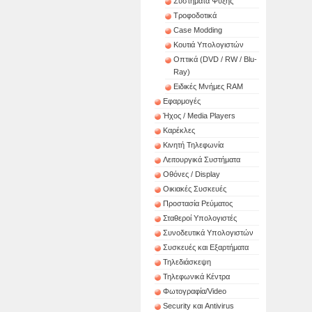
Συστήματα Ψύξης
Τροφοδοτικά
Case Modding
Κουτιά Υπολογιστών
Οπτικά (DVD / RW / Blu-
Ray)
Ειδικές Μνήμες RAM
Εφαρμογές
Ήχος / Media Players
Καρέκλες
Κινητή Τηλεφωνία
Λειτουργικά Συστήματα
Οθόνες / Display
Οικιακές Συσκευές
Προστασία Ρεύματος
Σταθεροί Υπολογιστές
Συνοδευτικά Υπολογιστών
Συσκευές και Εξαρτήματα
Τηλεδιάσκεψη
Τηλεφωνικά Κέντρα
Φωτογραφία/Video
Security και Antivirus