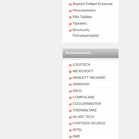
Φορητοί Σταθμοί Ενέργειας
Ηλεκτροκίνηση
Είδη Ταξιδίου
Ταμειακές
Εκτυπωτές.
Πολυμηχανήματα
Κατασκευαστές
LOGITECH
MICROSOFT
HEWLETT PACKARD
SAMSUNG
ASUS
COMPUCASE
COOLERMASTER
THERMALTAKE
ALLIED TECH
FORTRON SOURCE
INTEL
AMD