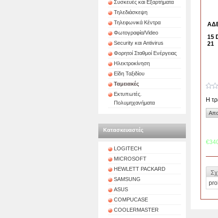
Συσκευές και Εξαρτήματα
Τηλεδιάσκεψη
Τηλεφωνικά Κέντρα
ΑΔΕ
Φωτογραφία/Video
15 
Security και Antivirus
21
Φορητοί Σταθμοί Ενέργειας
Ηλεκτροκίνηση
Είδη Ταξιδίου
Ταμειακές
Εκτυπωτές.
Η τρ
Πολυμηχανήματα
Κατασκευαστές
€34
LOGITECH
MICROSOFT
HEWLETT PACKARD
Σχ
SAMSUNG
pro
ASUS
COMPUCASE
COOLERMASTER