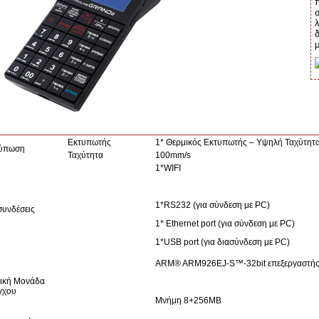
μ
Εκτυπωτής
1* Θερμικός Εκτυπωτής – Υψηλή Ταχύτητ
ύπωση
Ταχύτητα
100mm/s
1*WIFI
1*RS232 (για σύνδεση με PC)
συνδέσεις
1* Ethernet port (για σύνδεση με PC)
1*USB port (για διασύνδεση με PC)
ARM® ARM926EJ-S™-32bit επεξεργαστή
ική Μονάδα
γχου
Mνήμη 8+256MB