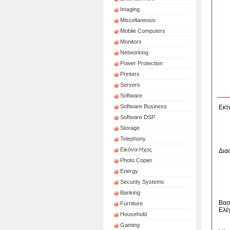
Imaging
Miscellaneous
Mobile Computers
Monitors
Networking
Power Protection
Printers
Servers
Software
Software Business
Εκτ
Software DSP
Storage
Telephony
Εικόνα-Ηχος
Δια
Photo Copier
Energy
Security Systems
Banking
Βασ
Furniture
Ελέ
Household
Gaming