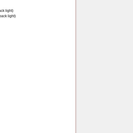
ck light)
ack light)