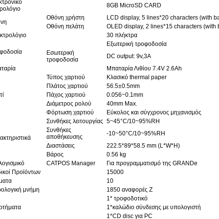
κτρονικό
8GB MicroSD CARD
ρολόγιο
Οθόνη χρήστη
LCD display, 5 lines*20 characters (with ba
νη
Οθόνη πελάτη
OLED display, 2 lines*15 characters (with b
κτρολόγιο
30 πλήκτρα
Εξωτερική τροφοδοσία
φοδοσία
Εσωτερική
DC output: 9v,3A
τροφοδοσία
ταρία
Μπαταρία Λιθίου 7.4V 2.6Ah
Τύπος χαρτιού
Κλασικό thermal paper
Πλάτος χαρτιού
56.5±0.5mm
τί
Πάχος χαρτιού
0.056~0.1mm
Διάμετρος ρολού
40mm Max.
Φόρτωση χαρτιού
Εύκολος και σύγχρονος μηχανισμός
Συνθήκες λειτουργίας
5~45°C/10~95%RH
Συνθήκες
-10~50°C/10~95%RH
αποθήκευσης
ακτηριστικά
Διαστάσεις
222.5*89*58.5 mm (L*W*H)
Βάρος
0.56 kg
λογισμικό
CATPOS Manager
Για προγραμματισμό της GRANDe
ικοί Προϊόντων
15000
ματα
10
ολογική μνήμη
1850 αναφορές Z
1* τροφοδοτικό
ρτήματα
1*καλώδιο σύνδεσης με υπολογιστή
1*CD disc για PC