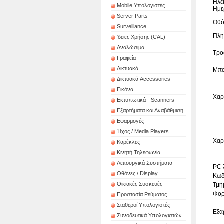
Ηλε
Mobile Υπολογιστές
Ημε
Server Parts
Οθό
Surveillance
Πλη
ʼδειες Χρήσης (CAL)
Αναλώσιμα
Τρο
Γραφεία
Δικτυακά
Μπα
Δικτυακά Accessories
Εικόνα
Χαρ
Εκτυπωτικά - Scanners
Εξαρτήματα και Αναβάθμιση
Εφαρμογές
Ήχος / Media Players
Χαρ
Καρέκλες
Κινητή Τηλεφωνία
Λειτουργικά Συστήματα
PC 
Οθόνες / Display
Κωδ
Οικιακές Συσκευές
Τμή
Φορ
Προστασία Ρεύματος
Σταθεροί Υπολογιστές
Εξα
Συνοδευτικά Υπολογιστών