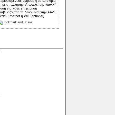
περιορισμένους χώρους ή σε υπαίθρια
σημεία πώλησης. Αποτελεί την ιδανική
λύση για κάθε επιχείρηση
διαβιβάζοντας τα δεδομένα στην ΑΑΔΕ
έσω Ethernet ή WiFi(optional).
α
ς