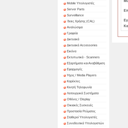
Mu
Mobile Υπολογιστές
Server Parts
Επ
Surveillance
Εγ
ʼδειες Χρήσης (CAL)
Κα
Αναλώσιμα
Γραφεία
Δικτυακά
Δικτυακά Accessories
Εικόνα
Εκτυπωτικά - Scanners
Εξαρτήματα και Αναβάθμιση
Εφαρμογές
Ήχος / Media Players
Καρέκλες
Κινητή Τηλεφωνία
Λειτουργικά Συστήματα
Οθόνες / Display
Οικιακές Συσκευές
Προστασία Ρεύματος
Σταθεροί Υπολογιστές
Συνοδευτικά Υπολογιστών