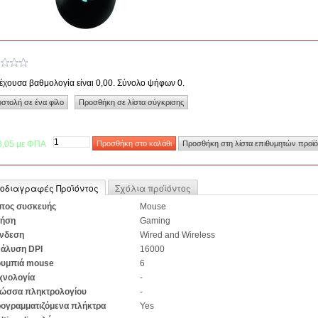
έχουσα βαθμολογία είναι 0,00. Σύνολο ψήφων 0.
8,05 με ΦΠΑ
οδιαγραφές Προϊόντος
Σχόλια προϊόντος
πος συσκευής
Mouse
ήση
Gaming
νδεση
Wired and Wireless
άλυση DPI
16000
υμπιά mouse
6
χνολογία
-
ώσσα πληκτρολογίου
-
ογραμματιζόμενα πλήκτρα
Yes