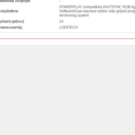
ltimedia πλήκτρα
-
POWERPLAY compatibleLIGHTSYNC RGB ligh
ιπρόσθετα
SoftwareDual-injected rubber side grips6 pr
tensioning system
γύηση (μήνες)
24
τασκευαστής
LOGITECH