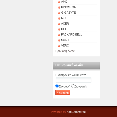
AMD
KINGSTON
GIGABYTE
MSI
ACER
DELL
PACKARD BELL
SONY
VERO
Προβολή όλων
Ενημερωτικά δελτία
Ηλεκτρονική διεύθυνση
:
Εγγραφή
Διαγραφή
Powered by
nopCommerce