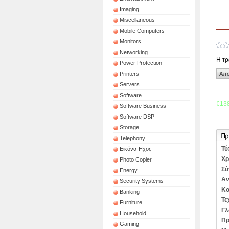
Imaging
Miscellaneous
Mobile Computers
Monitors
Networking
Η τρ
Power Protection
Printers
Servers
Software
€13
Software Business
Software DSP
Storage
Πρ
Telephony
Τύ
Εικόνα-Ηχος
Χρ
Photo Copier
Σύ
Energy
Αν
Security Systems
Κο
Banking
Τε
Furniture
Γλ
Household
Πρ
Gaming