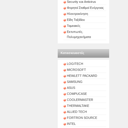
Security και Antivirus
Φορητοί Σταθμοί Ενέργειας
Ηλεκτροκίνηση
Είδη Ταξιδίου
Ταμειακές
Εκτυπωτές.
Πολυμηχανήματα
Κατασκευαστές
LOGITECH
MICROSOFT
HEWLETT PACKARD
SAMSUNG
ASUS
COMPUCASE
COOLERMASTER
THERMALTAKE
ALLIED TECH
FORTRON SOURCE
INTEL