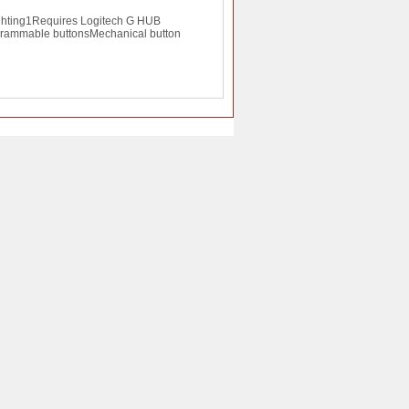
ting1Requires Logitech G HUB
ogrammable buttonsMechanical button