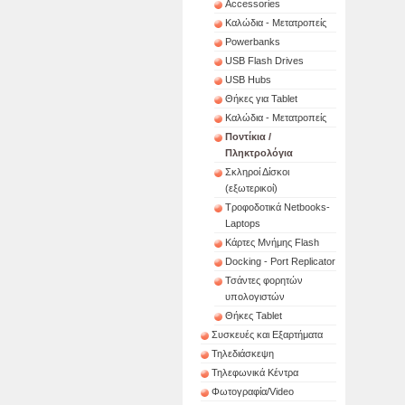
Accessories
Καλώδια - Μετατροπείς
Powerbanks
USB Flash Drives
USB Hubs
Θήκες για Tablet
Καλώδια - Μετατροπείς
Ποντίκια /
Πληκτρολόγια
Σκληροί Δίσκοι
(εξωτερικοί)
Τροφοδοτικά Netbooks-
Laptops
Κάρτες Μνήμης Flash
Docking - Port Replicator
Τσάντες φορητών
υπολογιστών
Θήκες Tablet
Συσκευές και Εξαρτήματα
Τηλεδιάσκεψη
Τηλεφωνικά Κέντρα
Φωτογραφία/Video