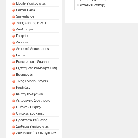
Mobile Υπολογιστές
Κατασκευαστής
Server Parts
Surveillance
ʼδειες Χρήσης (CAL)
Αναλώσιμα
Γραφεία
Δικτυακά
Δικτυακά Accessories
Εικόνα
Εκτυπωτικά - Scanners
Εξαρτήματα και Αναβάθμιση
Εφαρμογές
Ήχος / Media Players
Καρέκλες
Κινητή Τηλεφωνία
Λειτουργικά Συστήματα
Οθόνες / Display
Οικιακές Συσκευές
Προστασία Ρεύματος
Σταθεροί Υπολογιστές
Συνοδευτικά Υπολογιστών