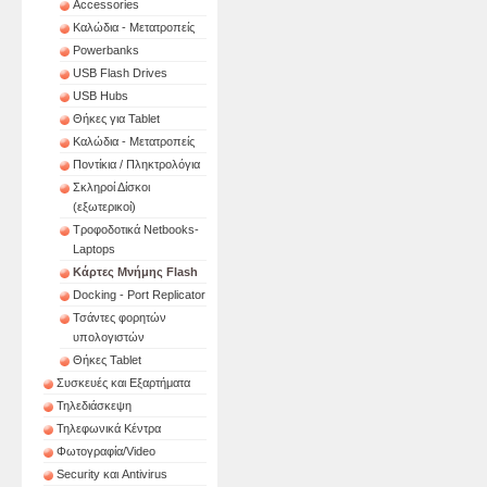
Accessories
Καλώδια - Μετατροπείς
Powerbanks
USB Flash Drives
USB Hubs
Θήκες για Tablet
Καλώδια - Μετατροπείς
Ποντίκια / Πληκτρολόγια
Σκληροί Δίσκοι
(εξωτερικοί)
Τροφοδοτικά Netbooks-
Laptops
Κάρτες Μνήμης Flash
Docking - Port Replicator
Τσάντες φορητών
υπολογιστών
Θήκες Tablet
Συσκευές και Εξαρτήματα
Τηλεδιάσκεψη
Τηλεφωνικά Κέντρα
Φωτογραφία/Video
Security και Antivirus