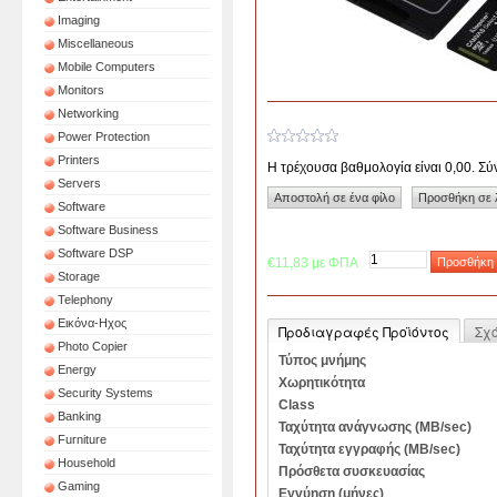
Imaging
Miscellaneous
Mobile Computers
Monitors
Networking
Power Protection
Printers
Η τρέχουσα βαθμολογία είναι 0,00. Σ
Servers
Software
Software Business
Software DSP
€11,83 με ΦΠΑ
Storage
Telephony
Εικόνα-Ηχος
Προδιαγραφές Προϊόντος
Σχ
Photo Copier
Τύπος μνήμης
Energy
Χωρητικότητα
Security Systems
Class
Banking
Ταχύτητα ανάγνωσης (MB/sec)
Furniture
Ταχύτητα εγγραφής (MB/sec)
Household
Πρόσθετα συσκευασίας
Gaming
Εγγύηση (μήνες)