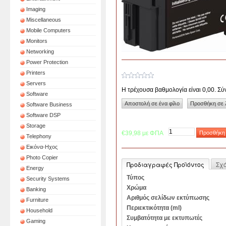
Imaging
Miscellaneous
Mobile Computers
Monitors
Networking
Power Protection
Printers
Servers
Η τρέχουσα βαθμολογία είναι 0,00. Σ
Software
Software Business
Software DSP
Storage
€39,98 με ΦΠΑ
Telephony
Εικόνα-Ηχος
Photo Copier
Προδιαγραφές Προϊόντος
Σχ
Energy
Τύπος
Security Systems
Χρώμα
Banking
Αριθμός σελίδων εκτύπωσης
Furniture
Περιεκτικότητα (ml)
Household
Συμβατότητα με εκτυπωτές
Gaming