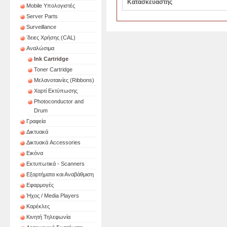
Κατασκευαστής
Mobile Υπολογιστές
Server Parts
Surveillance
ʼδειες Χρήσης (CAL)
Αναλώσιμα
Ink Cartridge
Toner Cartridge
Μελανοταινίες (Ribbons)
Χαρτί Εκτύπωσης
Photoconductor and
Drum
Γραφεία
Δικτυακά
Δικτυακά Accessories
Εικόνα
Εκτυπωτικά - Scanners
Εξαρτήματα και Αναβάθμιση
Εφαρμογές
Ήχος / Media Players
Καρέκλες
Κινητή Τηλεφωνία