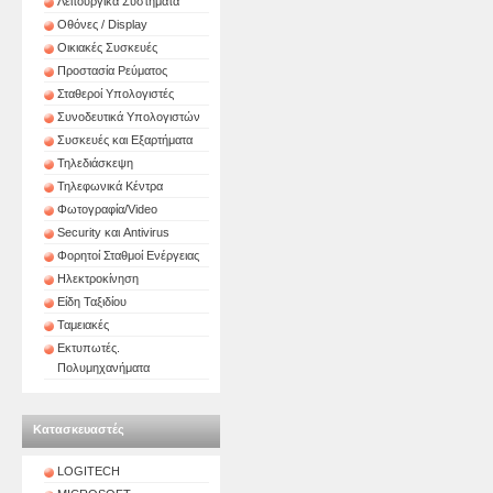
Λειτουργικά Συστήματα
Οθόνες / Display
Οικιακές Συσκευές
Προστασία Ρεύματος
Σταθεροί Υπολογιστές
Συνοδευτικά Υπολογιστών
Συσκευές και Εξαρτήματα
Τηλεδιάσκεψη
Τηλεφωνικά Κέντρα
Φωτογραφία/Video
Security και Antivirus
Φορητοί Σταθμοί Ενέργειας
Ηλεκτροκίνηση
Είδη Ταξιδίου
Ταμειακές
Εκτυπωτές.
Πολυμηχανήματα
Κατασκευαστές
LOGITECH