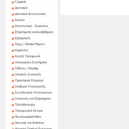
Γραφεία
ΤΑΜΕΙΑΚΗ ΜΗΧΑΝΗ
ΤΑ
PROLINE IPALM
PRO
Δικτυακά
Δικτυακά Accessories
Εικόνα
Εκτυπωτικά - Scanners
Εξαρτήματα και Αναβάθμιση
Εφαρμογές
Ήχος / Media Players
Καρέκλες
Κινητή Τηλεφωνία
Λειτουργικά Συστήματα
Οθόνες / Display
Οικιακές Συσκευές
Προστασία Ρεύματος
Σταθεροί Υπολογιστές
Συνοδευτικά Υπολογιστών
Συσκευές και Εξαρτήματα
Τηλεδιάσκεψη
Τηλεφωνικά Κέντρα
Φωτογραφία/Video
Security και Antivirus
Φορητοί Σταθμοί Ενέργειας