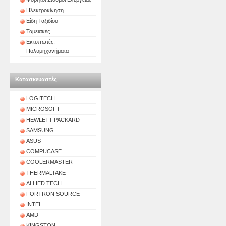
Ηλεκτροκίνηση
Είδη Ταξιδίου
Ταμειακές
Εκτυπωτές.
Πολυμηχανήματα
Κατασκευαστές
LOGITECH
MICROSOFT
HEWLETT PACKARD
SAMSUNG
ASUS
COMPUCASE
COOLERMASTER
THERMALTAKE
ALLIED TECH
FORTRON SOURCE
INTEL
AMD
KINGSTON