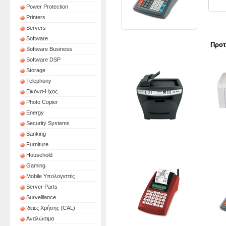
Power Protection
Printers
Servers
Software
Προτ
Software Business
Software DSP
Storage
Telephony
Εικόνα-Ηχος
Photo Copier
Energy
Security Systems
Lexmark X340 MFP
Banking
185,00€
Ασπρ
Furniture
Household
Gaming
Mobile Υπολογιστές
Server Parts
Surveillance
ʼδειες Χρήσης (CAL)
Αναλώσιμα