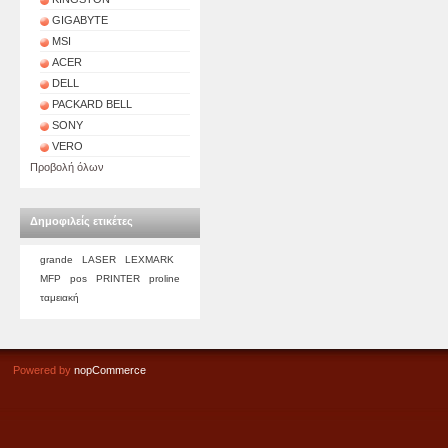
GIGABYTE
MSI
ACER
DELL
PACKARD BELL
SONY
VERO
Προβολή όλων
Δημοφιλείς ετικέτες
grande
LASER
LEXMARK
MFP
pos
PRINTER
proline
ταμειακή
Powered by
nopCommerce