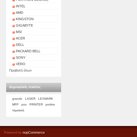
INTEL
AMD
KINGSTON
GIGABYTE
MSI
ACER
DELL
PACKARD BELL
SONY
VERO
Προβολή όλων
Δημοφιλείς ετικέτες
grande
LASER
LEXMARK
MFP
pos
PRINTER
proline
ταμειακή
Powered by
nopCommerce