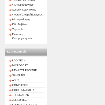
Φωτογραφία/Video
Security και Antivirus
Φορητοί Σταθμοί Ενέργειας
Ηλεκτροκίνηση
Είδη Ταξιδίου
Ταμειακές
Εκτυπωτές.
Πολυμηχανήματα
Κατασκευαστές
LOGITECH
MICROSOFT
HEWLETT PACKARD
SAMSUNG
ASUS
COMPUCASE
COOLERMASTER
THERMALTAKE
ALLIED TECH
FORTRON SOURCE