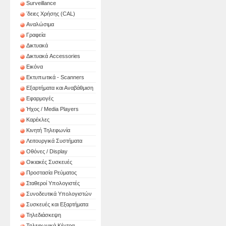
Surveillance
ʼδειες Χρήσης (CAL)
Αναλώσιμα
Γραφεία
Δικτυακά
Δικτυακά Accessories
Εικόνα
Εκτυπωτικά - Scanners
Εξαρτήματα και Αναβάθμιση
Εφαρμογές
Ήχος / Media Players
Καρέκλες
Κινητή Τηλεφωνία
Λειτουργικά Συστήματα
Οθόνες / Display
Οικιακές Συσκευές
Προστασία Ρεύματος
Σταθεροί Υπολογιστές
Συνοδευτικά Υπολογιστών
Συσκευές και Εξαρτήματα
Τηλεδιάσκεψη
Τηλεφωνικά Κέντρα