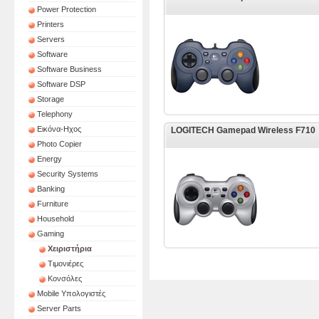
Power Protection
Printers
Servers
Software
Software Business
Software DSP
Storage
Telephony
Εικόνα-Ηχος
LOGITECH Gamepad Wireless F710
Photo Copier
Energy
Security Systems
Banking
Furniture
Household
Gaming
Χειριστήρια
Τιμονιέρες
Κονσόλες
Mobile Υπολογιστές
Server Parts