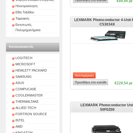
€89,94 μ
Ηλεκτροκίνηση
Είδη Ταξιδίου
Ταμειακές
LEXMARK Photoconductor 4-Unit 
C53034X
Εκτυπωτές.
Πολυμηχανήματα
Κατασκευαστές
LOGITECH
MICROSOFT
HEWLETT PACKARD
SAMSUNG
ASUS
€229,54 μ
COMPUCASE
COOLERMASTER
THERMALTAKE
LEXMARK Photoconductor Uni
ALLIED TECH
50F0Z00
FORTRON SOURCE
INTEL
AMD
KINGSTON