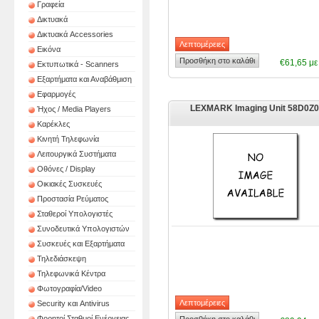
Γραφεία
Δικτυακά
Δικτυακά Accessories
Εικόνα
€61,65 μ
Εκτυπωτικά - Scanners
Εξαρτήματα και Αναβάθμιση
Εφαρμογές
LEXMARK Imaging Unit 58D0Z
Ήχος / Media Players
Καρέκλες
Κινητή Τηλεφωνία
Λειτουργικά Συστήματα
Οθόνες / Display
Οικιακές Συσκευές
Προστασία Ρεύματος
Σταθεροί Υπολογιστές
Συνοδευτικά Υπολογιστών
Συσκευές και Εξαρτήματα
Τηλεδιάσκεψη
Τηλεφωνικά Κέντρα
Φωτογραφία/Video
Security και Antivirus
Φορητοί Σταθμοί Ενέργειας