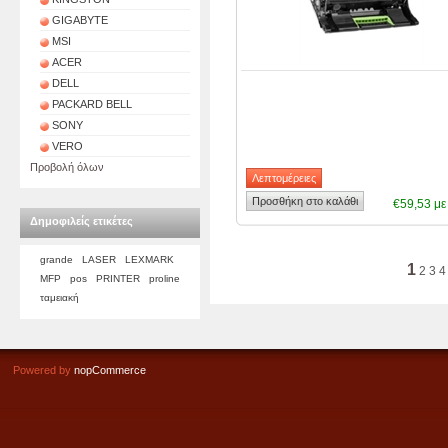
GIGABYTE
MSI
ACER
DELL
PACKARD BELL
SONY
VERO
Προβολή όλων
€59,53 μ
Δημοφιλείς ετικέτες
grande
LASER
LEXMARK
1
2
3
4
MFP
pos
PRINTER
proline
ταμειακή
Powered by
nopCommerce