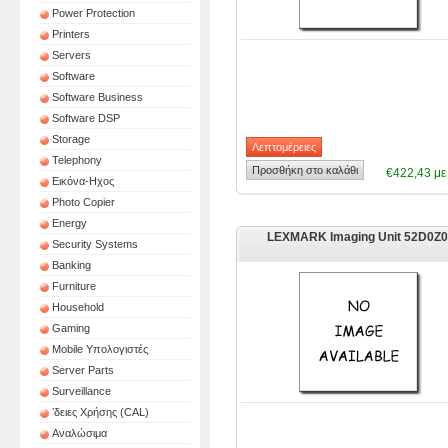
Power Protection
Printers
Servers
Software
Software Business
Software DSP
Storage
Telephony
€422,43 μ
Εικόνα-Ηχος
Photo Copier
Energy
LEXMARK Imaging Unit 52D0Z
Security Systems
Banking
Furniture
Household
Gaming
Mobile Υπολογιστές
Server Parts
Surveillance
ʼδειες Χρήσης (CAL)
Αναλώσιμα